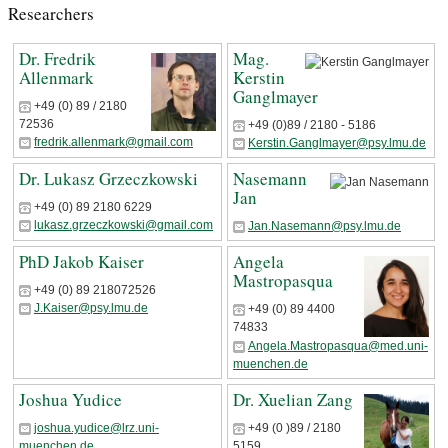
Researchers
Dr. Fredrik
Mag.
Allenmark
Kerstin
Ganglmayer
+49 (0) 89 / 2180
72536
+49 (0)89 / 2180 - 5186
fredrik.allenmark@gmail.com
Kerstin.Ganglmayer@psy.lmu.de
Dr. Lukasz Grzeczkowski
Nasemann
Jan
+49 (0) 89 2180 6229
lukasz.grzeczkowski@gmail.com
Jan.Nasemann@psy.lmu.de
PhD Jakob Kaiser
Angela
Mastropasqua
+49 (0) 89 218072526
J.Kaiser@psy.lmu.de
+49 (0) 89 4400
74833
Angela.Mastropasqua@med.uni-
muenchen.de
Joshua Yudice
Dr. Xuelian Zang
joshua.yudice@lrz.uni-
+49 (0 )89 / 2180
muenchen.de
5159