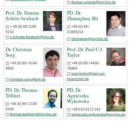
thomas.schenk@psy.lmu.de
Prof. Dr. Simone
PD. Dr.
Schütz-bosbach
Zhuanghua Shi
+ 49 (0) 89 2180
+49 (0) 89 /
5210
21805213
s.schuetz-bosbach@lmu.de
strongway@psy.lmu.de
Dr. Christian
Prof. Dr. Paul C.J.
Sorg
Taylor
+49 (0) 89 / 4140
+49 (0) 89 / 4400-
4665
76984
paul.taylor@med.uni-
muenchen.de
christian.sorg@tum.de
PD. Dr. Thomas
PD. Dr.
Töllner
Agnieszka
Wykowska
+49 (0) 89 / 2180
5208
+39 010 8172 242
thomas.toellner(at)psy.lmu.de
agnieszka.wykowska@psy.lmu.de