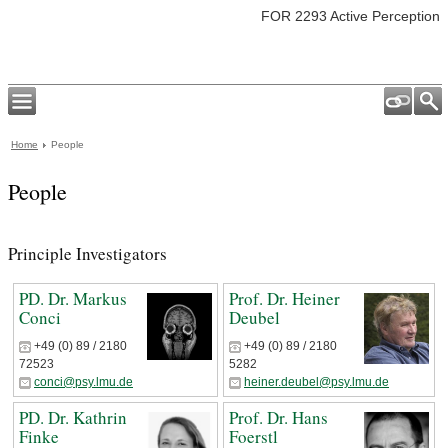
FOR 2293 Active Perception
Home
People
People
Principle Investigators
PD. Dr. Markus
Prof. Dr. Heiner
Conci
Deubel
+49 (0) 89 / 2180
+49 (0) 89 / 2180
72523
5282
conci@psy.lmu.de
heiner.deubel@psy.lmu.de
PD. Dr. Kathrin
Prof. Dr. Hans
Finke
Foerstl