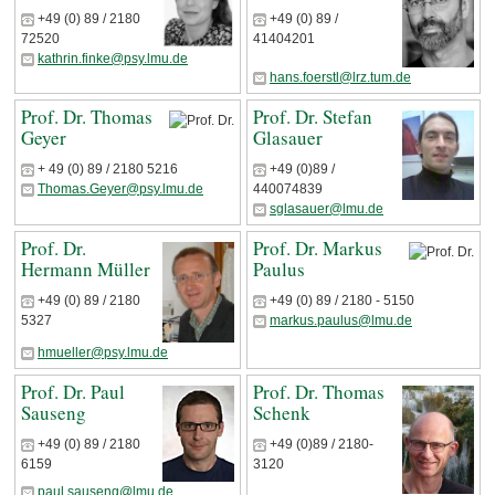
+49 (0) 89 / 2180
+49 (0) 89 /
72520
41404201
kathrin.finke@psy.lmu.de
hans.foerstl@lrz.tum.de
Prof. Dr. Thomas
Prof. Dr. Stefan
Geyer
Glasauer
+ 49 (0) 89 / 2180 5216
+49 (0)89 /
Thomas.Geyer@psy.lmu.de
440074839
sglasauer@lmu.de
Prof. Dr.
Prof. Dr. Markus
Hermann Müller
Paulus
+49 (0) 89 / 2180
+49 (0) 89 / 2180 - 5150
5327
markus.paulus@lmu.de
hmueller@psy.lmu.de
Prof. Dr. Paul
Prof. Dr. Thomas
Sauseng
Schenk
+49 (0) 89 / 2180
+49 (0)89 / 2180-
6159
3120
paul.sauseng@lmu.de